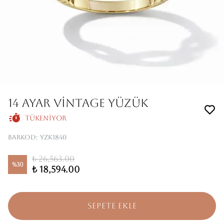
14 AYAR VİNTAGE YÜZÜK
Tükeniyor
Barkod
:
YZK1840
₺ 26,563.00
%
30
₺ 18,594.00
SEPETE EKLE