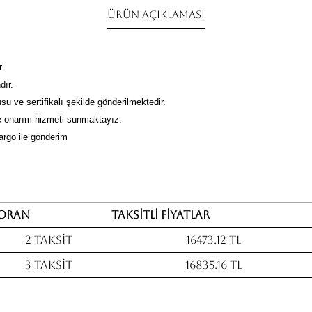
Ürün Açıklaması
r.
dır.
su ve sertifikalı şekilde gönderilmektedir.
 onarım hizmeti sunmaktayız.
kargo ile gönderim
Oran
Taksitli fiyatlar
2 Taksit
16473.12 TL
3 Taksit
16835.16 TL