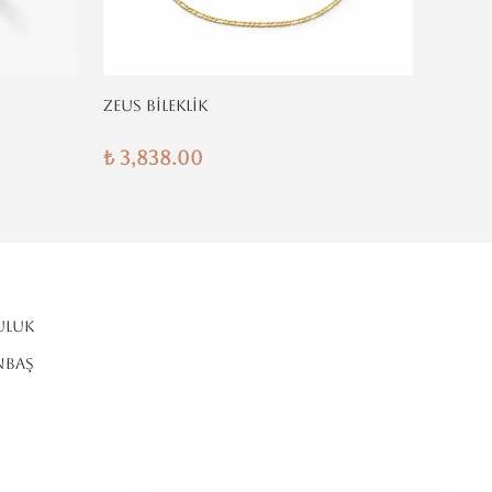
ZEUS BİLEKLİK
KLASİK
₺ 3,838.00
₺ 3,8
ULUK
NBAŞ