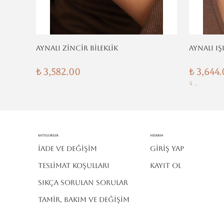
AYNALI ZİNCİR BİLEKLİK
AYNALI IŞ
₺ 3,582.00
₺ 3,644
4 ..
Kategoriler
Hesabım
İADE VE DEĞİŞİM
Giriş Yap
TESLİMAT KOŞULLARI
Kayıt Ol
SIKÇA SORULAN SORULAR
TAMİR, BAKIM VE DEĞİŞİM