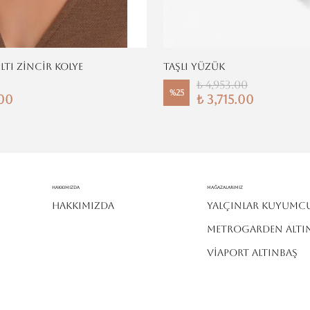
ILTI ZİNCİR KOLYE
TAŞLI YÜZÜK
₺ 4,953.00
%
25
.00
₺ 3,715.00
Hakkımızda
MAĞAZALARIMIZ
HAKKIMIZDA
YALÇINLAR KUYUMC
METROGARDEN ALTI
VİAPORT ALTINBAŞ