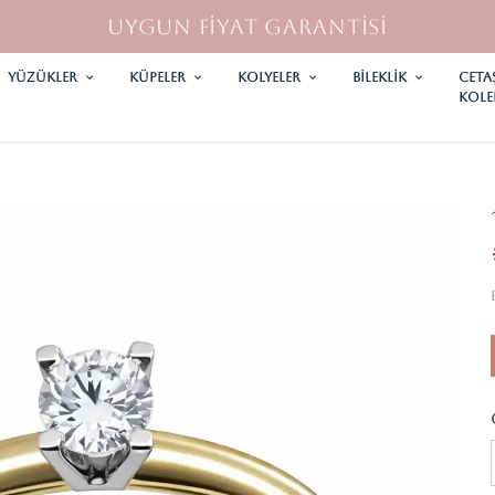
UYGUN FİYAT GARANTİSİ
YÜZÜKLER
KÜPELER
KOLYELER
Bileklik
CETA
KOLE