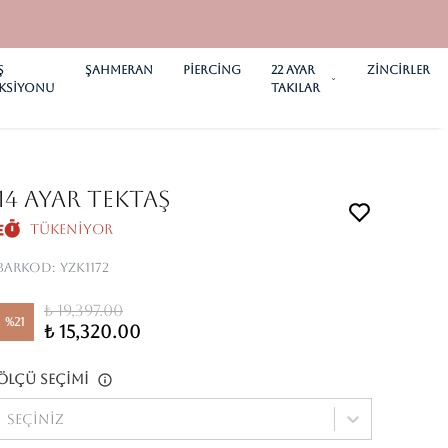
Ş
ŞAHMERAN
PİERCİNG
22 AYAR
ZİNCİRLER
KSİYONU
TAKILAR
14 Ayar Tektaş
Tükeniyor
Barkod
:
YZK1172
₺ 19,397.00
%
21
₺ 15,320.00
Ölçü Seçimi
Seçiniz