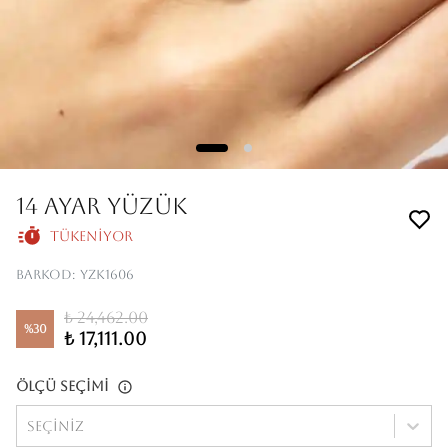
14 Ayar Yüzük
Tükeniyor
Barkod
:
YZK1606
₺ 24,462.00
%
30
₺ 17,111.00
Ölçü Seçimi
Seçiniz