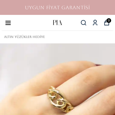
UYGUN FİYAT GARANTİSİ
0
Altın Yüzükler Hediye