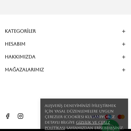
Kategoriler
Hesabım
Hakkımızda
MAĞAZALARIMIZ
Alışveriş deneyiminizi iyileştirmek
için yasal düzenlemelere uygun
çerezler (cookies) kullanıyoruz.
Detaylı bilgiye
Gizlilik ve Çerez
Politikası
sayfamızdan erişebilirsiniz.