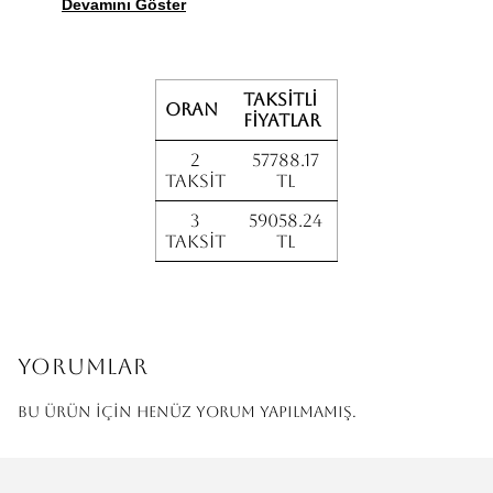
Devamını Göster
Taksitli
Oran
fiyatlar
2
57788.17
Taksit
TL
3
59058.24
Taksit
TL
Yorumlar
Bu ürün için henüz yorum yapılmamış.