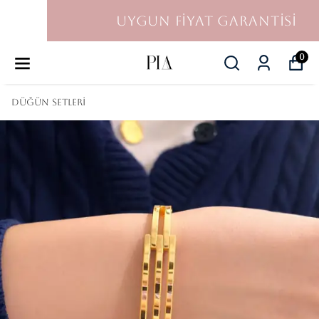
UYGUN FİYAT GARANTİSİ
0
DÜĞÜN SETLERİ