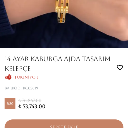
14 AYAR KABURGA AJDA TASARIM
KELEPÇE
Tükeniyor
Barkod
:
KC05619
₺ 76,847.00
%
30
₺ 53,743.00
SEPETE EKLE