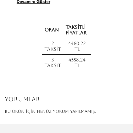
Devamını Göster
Taksitli
Oran
fiyatlar
2
4460.22
Taksit
TL
3
4558.24
Taksit
TL
Yorumlar
Bu ürün için henüz yorum yapılmamış.