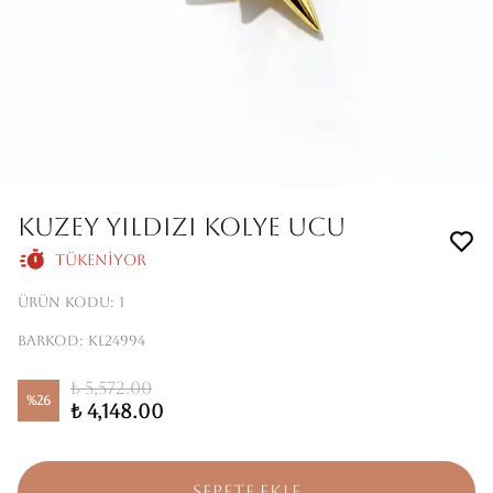
KUZEY YILDIZI KOLYE UCU
Tükeniyor
Ürün Kodu
:
1
Barkod
:
KL24994
₺ 5,572.00
%
26
₺ 4,148.00
SEPETE EKLE