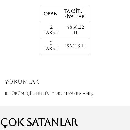
Taksitli
Oran
fiyatlar
2
4860.22
Taksit
TL
3
4967.03 TL
Taksit
Yorumlar
Bu ürün için henüz yorum yapılmamış.
Çok Satanlar