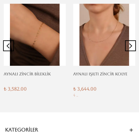
AYNALI ZİNCİR BİLEKLİK
AYNALI IŞILTI ZİNCİR KOLYE
₺ 3,582.00
₺ 3,644.00
4 ..
Kategoriler