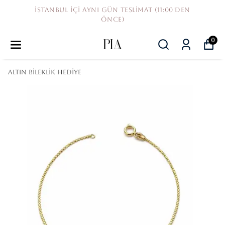
UYGUN FİYAT GARANTİSİ
0
Altın Bileklik Hediye