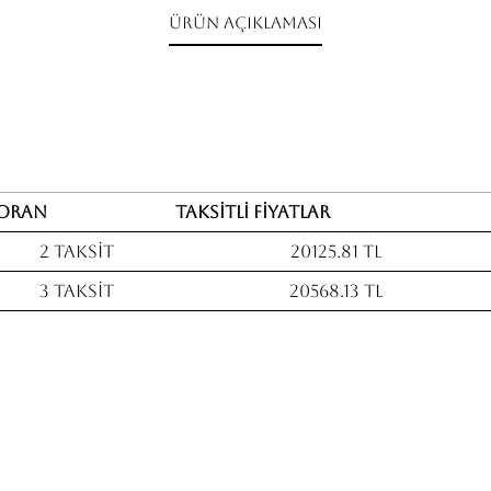
Ürün Açıklaması
Oran
Taksitli fiyatlar
2 Taksit
20125.81 TL
3 Taksit
20568.13 TL