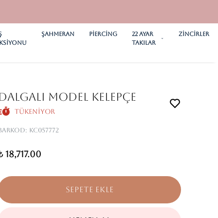
Ş
ŞAHMERAN
PİERCİNG
22 AYAR
ZİNCİRLER
KSİYONU
TAKILAR
Dalgalı Model Kelepçe
Tükeniyor
Barkod
:
KC057772
₺ 18,717.00
SEPETE EKLE