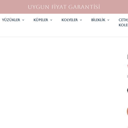
UYGUN FİYAT GARANTİSİ
YÜZÜKLER
KÜPELER
KOLYELER
Bileklik
CETA
KOLE