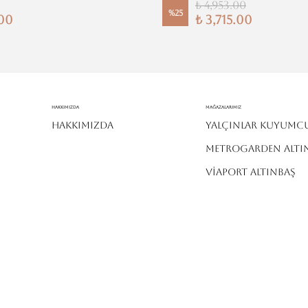
₺ 4,953.00
%
25
.00
₺ 3,715.00
Hakkımızda
MAĞAZALARIMIZ
HAKKIMIZDA
YALÇINLAR KUYUMC
METROGARDEN ALTI
VİAPORT ALTINBAŞ