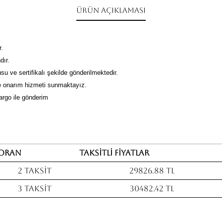
Ürün Açıklaması
r.
dır.
su ve sertifikalı şekilde gönderilmektedir.
 onarım hizmeti sunmaktayız.
kargo ile gönderim
Oran
Taksitli fiyatlar
2 Taksit
29826.88 TL
3 Taksit
30482.42 TL