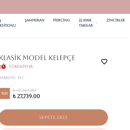
Ş
ŞAHMERAN
PİERCİNG
22 AYAR
ZİNCİRLER
KSİYONU
TAKILAR
KLASİK MODEL KELEPÇE
Tükeniyor
Barkod
:
ylc
₺ 41,361.00
%
33
₺ 27,739.00
SEPETE EKLE