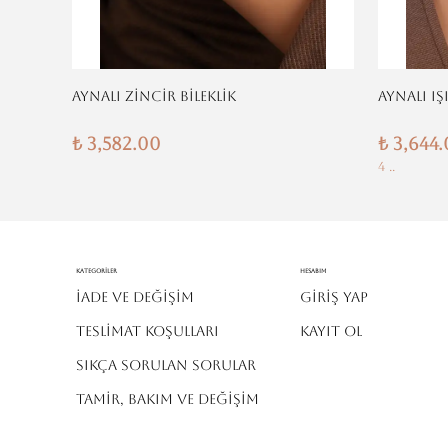
AYNALI ZİNCİR BİLEKLİK
AYNALI IŞ
₺ 3,582.00
₺ 3,644
4 ..
Kategoriler
Hesabım
İADE VE DEĞİŞİM
Giriş Yap
TESLİMAT KOŞULLARI
Kayıt Ol
SIKÇA SORULAN SORULAR
TAMİR, BAKIM VE DEĞİŞİM