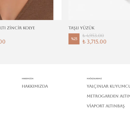
ILTI ZİNCİR KOLYE
TAŞLI YÜZÜK
₺ 4,953.00
%
25
.00
₺ 3,715.00
Hakkımızda
MAĞAZALARIMIZ
HAKKIMIZDA
YALÇINLAR KUYUMC
METROGARDEN ALTI
VİAPORT ALTINBAŞ