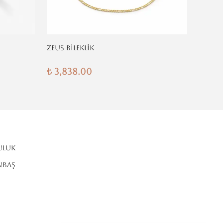
ZEUS BİLEKLİK
KLASİK
₺ 3,838.00
₺ 3,8
ULUK
NBAŞ