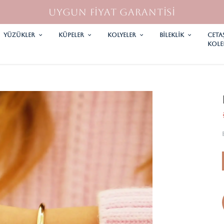
UYGUN FİYAT GARANTİSİ
YÜZÜKLER
KÜPELER
KOLYELER
Bileklik
CETA
KOLE