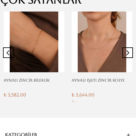
AYNALI ZİNCİR BİLEKLİK
AYNALI IŞILTI ZİNCİR KOLYE
₺ 3,582.00
₺ 3,644.00
4 ..
Kategoriler