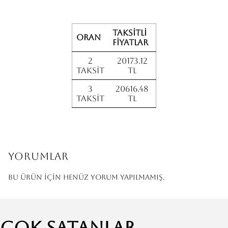
Taksitli
Oran
fiyatlar
2
20173.12
Taksit
TL
3
20616.48
Taksit
TL
Yorumlar
Bu ürün için henüz yorum yapılmamış.
Çok Satanlar