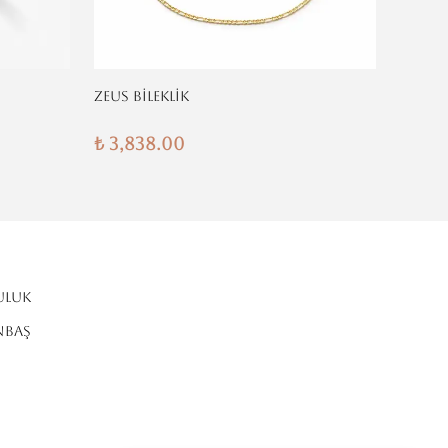
ZEUS BİLEKLİK
KLASİK
₺ 3,838.00
₺ 3,8
ULUK
NBAŞ