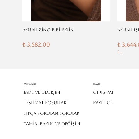
AYNALI ZİNCİR BİLEKLİK
AYNALI IŞ
₺ 3,582.00
₺ 3,644
4 ..
Kategoriler
Hesabım
İADE VE DEĞİŞİM
Giriş Yap
TESLİMAT KOŞULLARI
Kayıt Ol
SIKÇA SORULAN SORULAR
TAMİR, BAKIM VE DEĞİŞİM