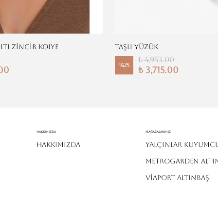
ILTI ZİNCİR KOLYE
TAŞLI YÜZÜK
₺ 4,953.00
%
25
.00
₺ 3,715.00
Hakkımızda
MAĞAZALARIMIZ
HAKKIMIZDA
YALÇINLAR KUYUMC
METROGARDEN ALTI
VİAPORT ALTINBAŞ