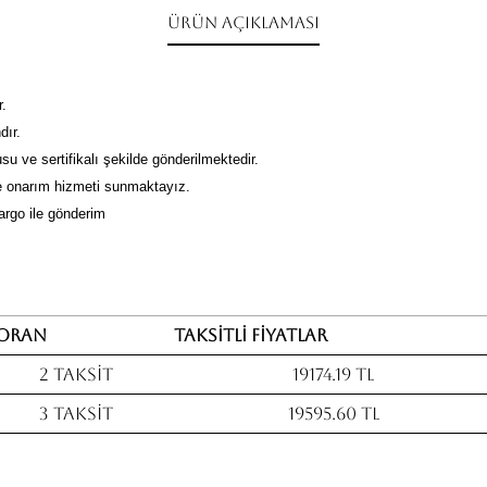
Ürün Açıklaması
r.
dır.
su ve sertifikalı şekilde gönderilmektedir.
 onarım hizmeti sunmaktayız.
kargo ile gönderim
Oran
Taksitli fiyatlar
2 Taksit
19174.19 TL
3 Taksit
19595.60 TL