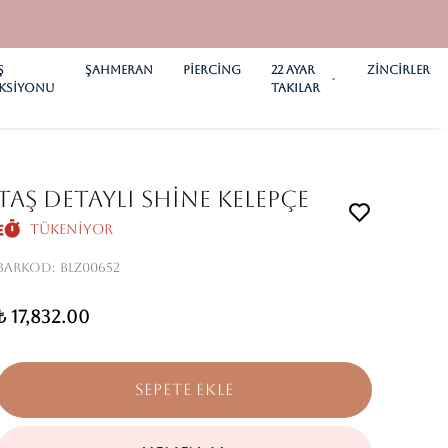
Ş
ŞAHMERAN
PİERCİNG
22 AYAR
ZİNCİRLER
KSİYONU
TAKILAR
TAŞ DETAYLI SHİNE KELEPÇE
Tükeniyor
Barkod
:
BLZ00652
₺ 17,832.00
SEPETE EKLE