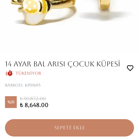
14 AYAR BAL ARISI ÇOCUK KÜPESİ
Tükeniyor
Barkod
:
KP01695
₺ 10,872.00
%
20
₺ 8,648.00
SEPETE EKLE