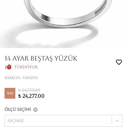
14 AYAR BEŞTAŞ YÜZÜK
Tükeniyor
Barkod
:
YZK0554
₺ 34,717.00
%
30
₺ 24,277.00
Ölçü Seçimi
Seçiniz