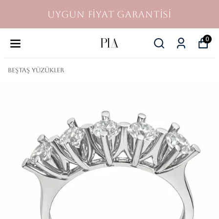
UYGUN FİYAT GARANTİSİ
0
Beştaş Yüzükler