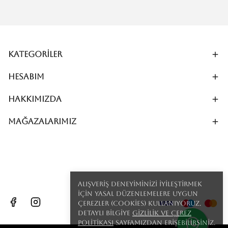
Kategoriler
Hesabım
Hakkımızda
MAĞAZALARIMIZ
Alışveriş deneyiminizi iyileştirmek
için yasal düzenlemelere uygun
çerezler (cookies) kullanıyoruz.
Detaylı bilgiye
Gizlilik ve Çerez
Politikası
sayfamızdan erişebilirsiniz.