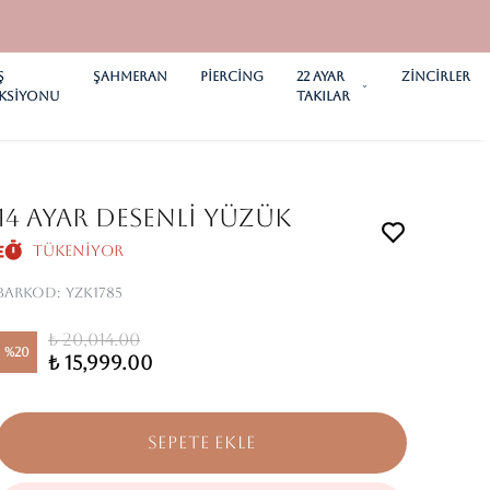
Ş
ŞAHMERAN
PİERCİNG
22 AYAR
ZİNCİRLER
KSİYONU
TAKILAR
14 AYAR DESENLİ YÜZÜK
Tükeniyor
Barkod
:
YZK1785
₺ 20,014.00
%
20
₺ 15,999.00
SEPETE EKLE