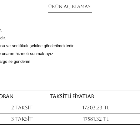
Ürün Açıklaması
r.
dır.
su ve sertifikalı şekilde gönderilmektedir.
 onarım hizmeti sunmaktayız.
kargo ile gönderim
Oran
Taksitli fiyatlar
2 Taksit
17203.23 TL
3 Taksit
17581.32 TL