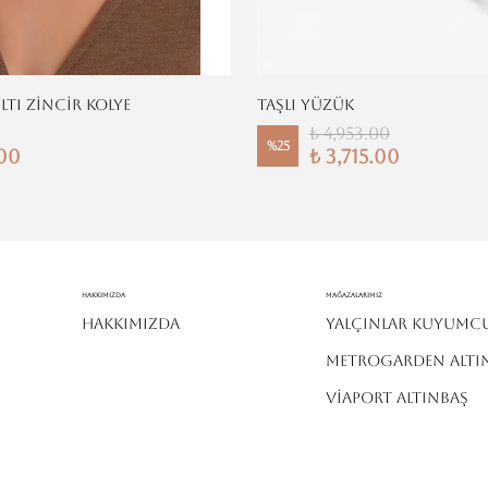
ILTI ZİNCİR KOLYE
TAŞLI YÜZÜK
₺ 4,953.00
%
25
.00
₺ 3,715.00
Hakkımızda
MAĞAZALARIMIZ
HAKKIMIZDA
YALÇINLAR KUYUMC
METROGARDEN ALTI
VİAPORT ALTINBAŞ