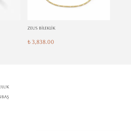
ZEUS BİLEKLİK
KLASİK
₺ 3,838.00
₺ 3,8
ULUK
NBAŞ