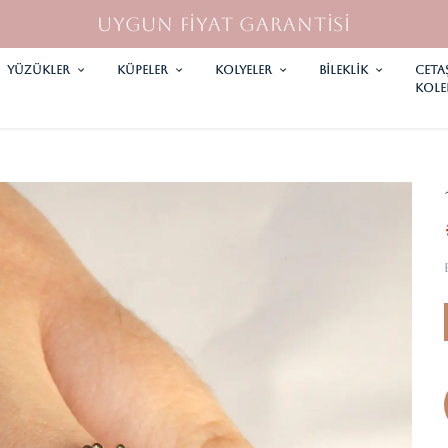
UYGUN FİYAT GARANTİSİ
YÜZÜKLER
KÜPELER
KOLYELER
Bileklik
CETA
KOLE