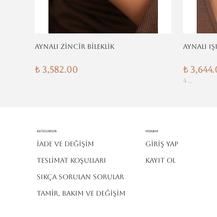
AYNALI ZİNCİR BİLEKLİK
AYNALI IŞ
₺ 3,582.00
₺ 3,644
4 ..
Kategoriler
Hesabım
İADE VE DEĞİŞİM
Giriş Yap
TESLİMAT KOŞULLARI
Kayıt Ol
SIKÇA SORULAN SORULAR
TAMİR, BAKIM VE DEĞİŞİM