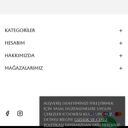
Kategoriler
Hesabım
Hakkımızda
MAĞAZALARIMIZ
Alışveriş deneyiminizi iyileştirmek
için yasal düzenlemelere uygun
çerezler (cookies) kullanıyoruz.
Detaylı bilgiye
Gizlilik ve Çerez
Politikası
sayfamızdan erişebilirsiniz.