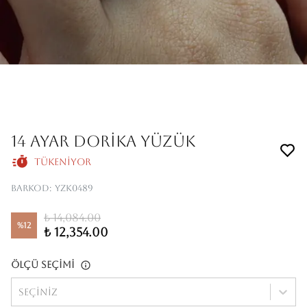
14 Ayar Dorika Yüzük
Tükeniyor
Barkod
:
YZK0489
₺ 14,084.00
%
12
₺ 12,354.00
Ölçü Seçimi
Seçiniz