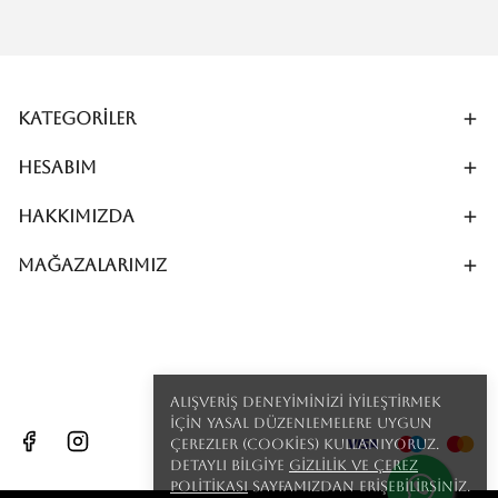
Kategoriler
Hesabım
Hakkımızda
MAĞAZALARIMIZ
Alışveriş deneyiminizi iyileştirmek
için yasal düzenlemelere uygun
çerezler (cookies) kullanıyoruz.
Detaylı bilgiye
Gizlilik ve Çerez
Politikası
sayfamızdan erişebilirsiniz.