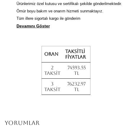
Ürünlerimiz özel kutusu ve sertifikalı şekilde gönderilmektedir.
Ömür boyu bakım ve onarım hizmeti sunmaktayız.
Tüm illere sigortalı kargo ile gönderim
Devamını Göster
Taksitli
Oran
fiyatlar
2
74593.55
Taksit
TL
3
76232.97
Taksit
TL
Yorumlar