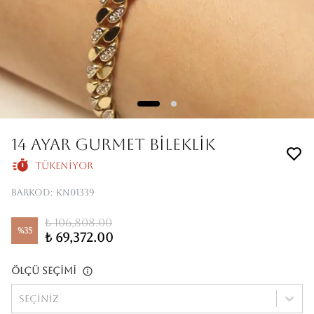
14 Ayar Gurmet Bileklik
Tükeniyor
Barkod
:
KN01339
₺ 106,808.00
%
35
₺ 69,372.00
Ölçü Seçimi
Seçiniz