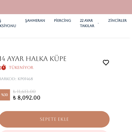
Ş
ŞAHMERAN
PİERCİNG
22 AYAR
ZİNCİRLER
KSİYONU
TAKILAR
14 AYAR HALKA KÜPE
Tükeniyor
Barkod
:
KP01468
₺ 11,613.00
%
30
₺ 8,092.00
SEPETE EKLE