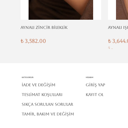
AYNALI ZİNCİR BİLEKLİK
AYNALI IŞ
₺ 3,582.00
₺ 3,644
4 ..
Kategoriler
Hesabım
İADE VE DEĞİŞİM
Giriş Yap
TESLİMAT KOŞULLARI
Kayıt Ol
SIKÇA SORULAN SORULAR
TAMİR, BAKIM VE DEĞİŞİM