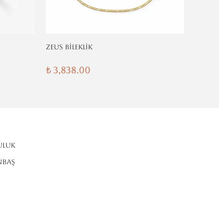
ZEUS BİLEKLİK
KLASİK
₺ 3,838.00
₺ 3,8
ULUK
NBAŞ