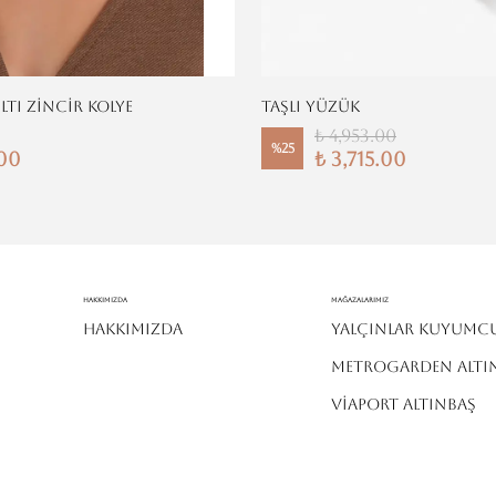
ILTI ZİNCİR KOLYE
TAŞLI YÜZÜK
₺ 4,953.00
%
25
.00
₺ 3,715.00
Hakkımızda
MAĞAZALARIMIZ
HAKKIMIZDA
YALÇINLAR KUYUMC
METROGARDEN ALTI
VİAPORT ALTINBAŞ