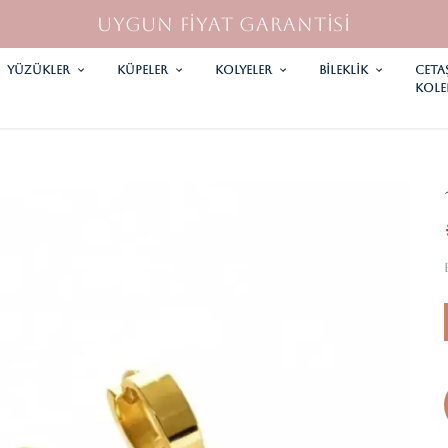
UYGUN FİYAT GARANTİSİ
YÜZÜKLER
KÜPELER
KOLYELER
Bileklik
CETA
KOLE