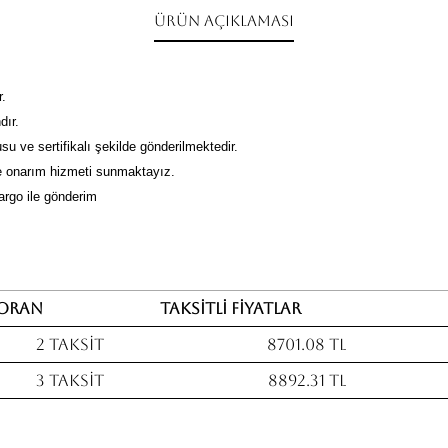
Ürün Açıklaması
r.
dır.
su ve sertifikalı şekilde gönderilmektedir.
 onarım hizmeti sunmaktayız.
kargo ile gönderim
Oran
Taksitli fiyatlar
2 Taksit
8701.08 TL
3 Taksit
8892.31 TL