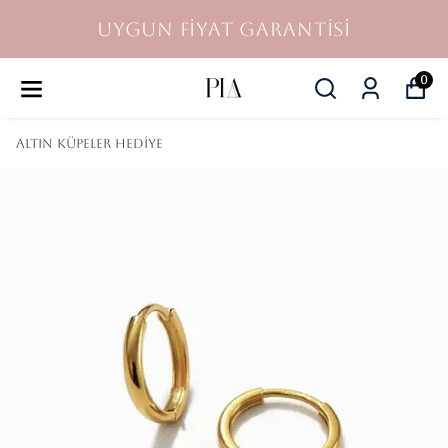
UYGUN FİYAT GARANTİSİ
0
Altın Küpeler Hediye