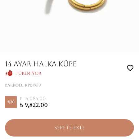
14 AYAR HALKA KÜPE
Tükeniyor
Barkod
:
KP01959
₺ 14,084.00
%
30
₺ 9,822.00
SEPETE EKLE