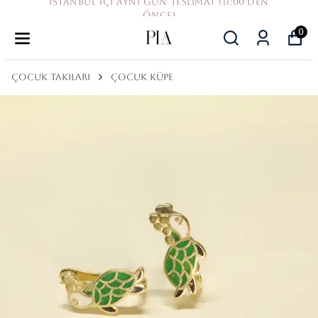
İSTANBUL IÇI AYNI GÜN TESLIMAT (11:00'DEN
ÖNCE)
0
ÇOCUK TAKILARI
ÇOCUK KÜPE