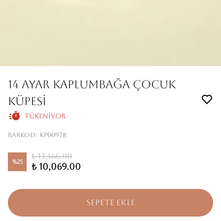
14 AYAR KAPLUMBAĞA ÇOCUK
KÜPESİ
Tükeniyor
Barkod
:
KP00978
₺ 13,466.00
%
25
₺ 10,069.00
SEPETE EKLE