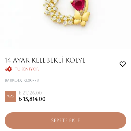
14 AYAR KELEBEKLİ KOLYE
Tükeniyor
Barkod
:
KL00778
₺ 21,126.00
%
25
₺ 15,814.00
SEPETE EKLE