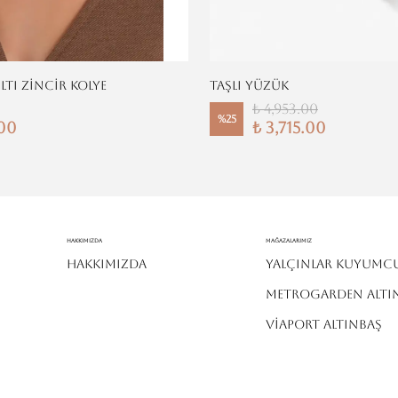
ILTI ZİNCİR KOLYE
TAŞLI YÜZÜK
₺ 4,953.00
%
25
.00
₺ 3,715.00
Hakkımızda
MAĞAZALARIMIZ
HAKKIMIZDA
YALÇINLAR KUYUMC
METROGARDEN ALTI
VİAPORT ALTINBAŞ