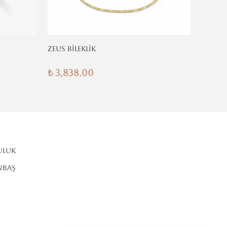
ZEUS BİLEKLİK
KLASİK
₺ 3,838.00
₺ 3,8
ULUK
NBAŞ