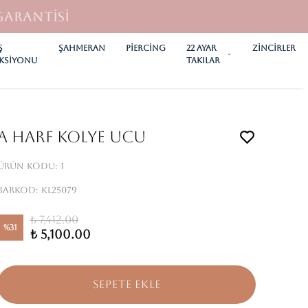
Ş
ŞAHMERAN
PİERCİNG
22 AYAR
ZİNCİRLER
KSİYONU
TAKILAR
A HARF KOLYE UCU
Ürün Kodu
:
1
Barkod
:
KL25079
₺ 7,412.00
%
31
₺ 5,100.00
SEPETE EKLE