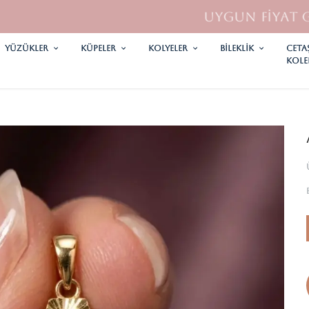
UYGUN FİYAT GARANTİSİ
YÜZÜKLER
KÜPELER
KOLYELER
Bileklik
CETA
KOLE