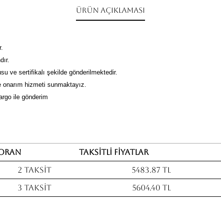
Ürün Açıklaması
r.
dır.
su ve sertifikalı şekilde gönderilmektedir.
 onarım hizmeti sunmaktayız.
kargo ile gönderim
Oran
Taksitli fiyatlar
2 Taksit
5483.87 TL
3 Taksit
5604.40 TL