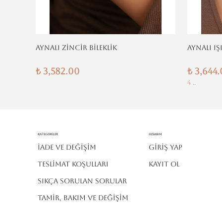
AYNALI ZİNCİR BİLEKLİK
AYNALI IŞ
₺ 3,582.00
₺ 3,644
4 ..
Kategoriler
Hesabım
İADE VE DEĞİŞİM
Giriş Yap
TESLİMAT KOŞULLARI
Kayıt Ol
SIKÇA SORULAN SORULAR
TAMİR, BAKIM VE DEĞİŞİM