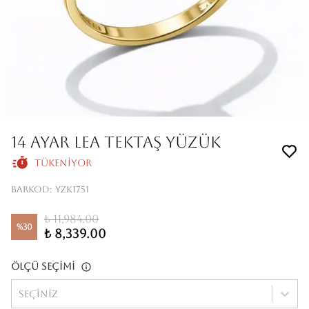
14 AYAR LEA TEKTAŞ YÜZÜK
Tükeniyor
Barkod
:
YZK1751
₺ 11,984.00
%
30
₺ 8,339.00
Ölçü Seçimi
Seçiniz