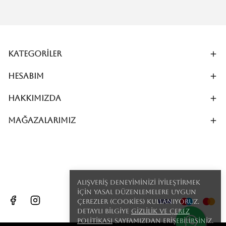
Kategoriler
Hesabım
Hakkımızda
MAĞAZALARIMIZ
Alışveriş deneyiminizi iyileştirmek
için yasal düzenlemelere uygun
çerezler (cookies) kullanıyoruz.
Detaylı bilgiye
Gizlilik ve Çerez
Politikası
sayfamızdan erişebilirsiniz.