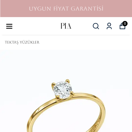
UYGUN FİYAT GARANTİSİ
0
Tektaş Yüzükler