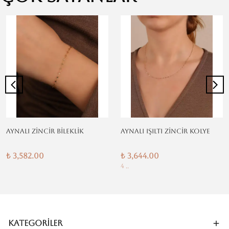
AYNALI ZİNCİR BİLEKLİK
AYNALI IŞILTI ZİNCİR KOLYE
₺ 3,582.00
₺ 3,644.00
4 ..
Kategoriler