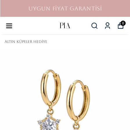
UYGUN FİYAT GARANTİSİ
0
Altın Küpeler Hediye