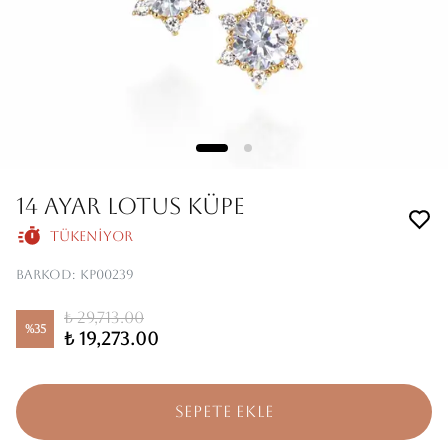
14 AYAR LOTUS KÜPE
Tükeniyor
Barkod
:
KP00239
₺ 29,713.00
%
35
₺ 19,273.00
SEPETE EKLE