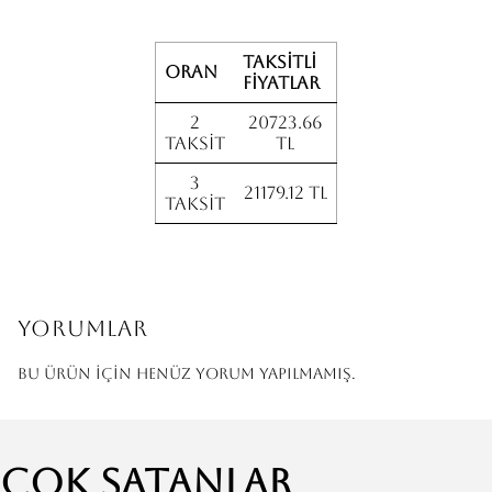
Taksitli
Oran
fiyatlar
2
20723.66
Taksit
TL
3
21179.12 TL
Taksit
Yorumlar
Bu ürün için henüz yorum yapılmamış.
Çok Satanlar