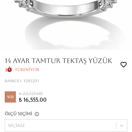
14 AYAR TAMTUR TEKTAŞ YÜZÜK
Tükeniyor
Barkod
:
YZK1203
₺ 23,721.00
%
30
₺ 16,555.00
Ölçü Seçimi
Seçiniz