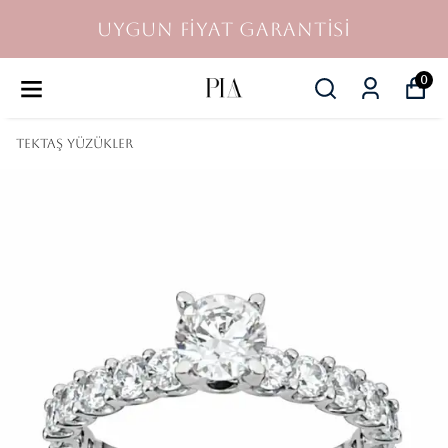
UYGUN FİYAT GARANTİSİ
0
Tektaş Yüzükler