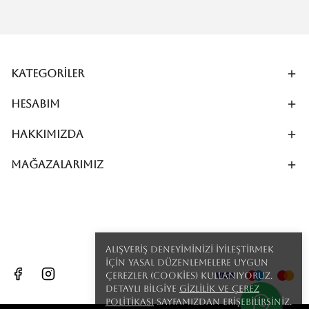
Kategoriler
Hesabım
Hakkımızda
MAĞAZALARIMIZ
Alışveriş deneyiminizi iyileştirmek
için yasal düzenlemelere uygun
çerezler (cookies) kullanıyoruz.
Detaylı bilgiye
Gizlilik ve Çerez
Politikası
sayfamızdan erişebilirsiniz.