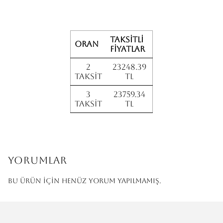
Taksitli
Oran
fiyatlar
2
23248.39
Taksit
TL
3
23759.34
Taksit
TL
Yorumlar
Bu ürün için henüz yorum yapılmamış.