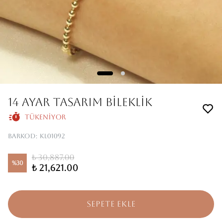
14 AYAR TASARIM BİLEKLİK
Tükeniyor
Barkod
:
KL01092
₺ 30,887.00
%
30
₺ 21,621.00
SEPETE EKLE