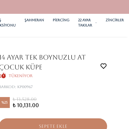
Ş
ŞAHMERAN
PİERCİNG
22 AYAR
ZİNCİRLER
KSİYONU
TAKILAR
14 AYAR TEK BOYNUZLU AT
ÇOCUK KÜPE
Tükeniyor
Barkod
:
KP00967
₺ 13,528.00
%
25
₺ 10,131.00
SEPETE EKLE