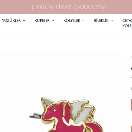
UYGUN FİYAT GARANTİSİ
YÜZÜKLER
KÜPELER
KOLYELER
Bileklik
CETA
KOLE