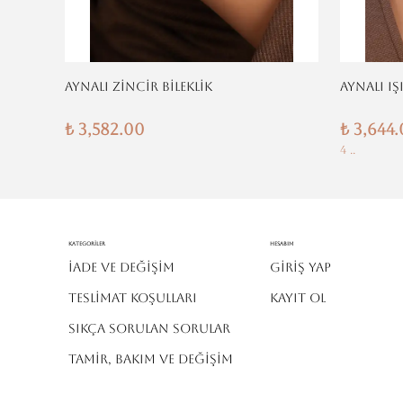
AYNALI ZİNCİR BİLEKLİK
AYNALI IŞ
₺ 3,582.00
₺ 3,644
4 ..
Kategoriler
Hesabım
İADE VE DEĞİŞİM
Giriş Yap
TESLİMAT KOŞULLARI
Kayıt Ol
SIKÇA SORULAN SORULAR
TAMİR, BAKIM VE DEĞİŞİM