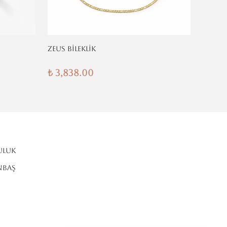
ZEUS BİLEKLİK
KLASİK
₺ 3,838.00
₺ 3,8
ULUK
NBAŞ