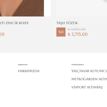
ILTI ZİNCİR KOLYE
TAŞLI YÜZÜK
₺ 4,953.00
%
25
.00
₺ 3,715.00
Hakkımızda
MAĞAZALARIMIZ
HAKKIMIZDA
YALÇINLAR KUYUMC
METROGARDEN ALTI
VİAPORT ALTINBAŞ