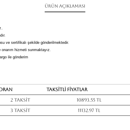
Ürün Açıklaması
..
dır.
su ve sertifikalı şekilde gönderilmektedir.
 onarım hizmeti sunmaktayız.
kargo ile gönderim
Oran
Taksitli fiyatlar
2 Taksit
10893.55 TL
3 Taksit
11132.97 TL