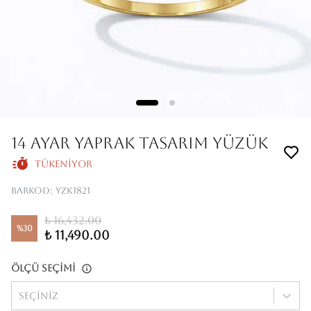
14 AYAR YAPRAK TASARIM YÜZÜK
Tükeniyor
Barkod
:
YZK1821
₺ 16,432.00
%
30
₺ 11,490.00
Ölçü Seçimi
Seçiniz