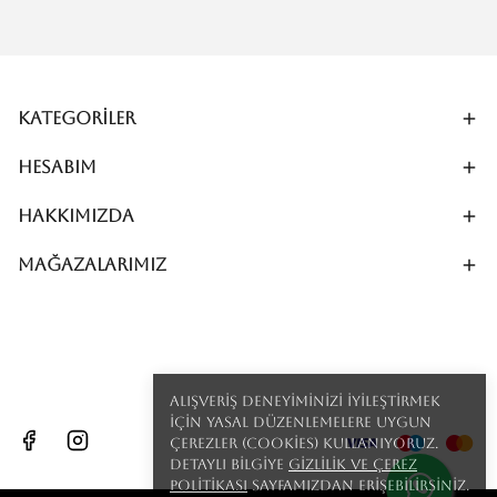
Kategoriler
Hesabım
Hakkımızda
MAĞAZALARIMIZ
Alışveriş deneyiminizi iyileştirmek
için yasal düzenlemelere uygun
çerezler (cookies) kullanıyoruz.
Detaylı bilgiye
Gizlilik ve Çerez
Politikası
sayfamızdan erişebilirsiniz.