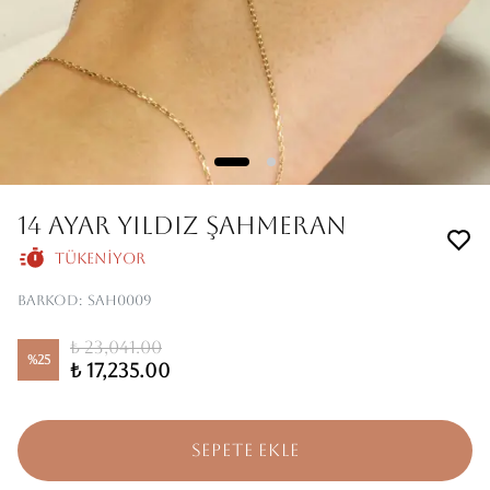
14 AYAR YILDIZ ŞAHMERAN
Tükeniyor
Barkod
:
SAH0009
₺ 23,041.00
%
25
₺ 17,235.00
SEPETE EKLE