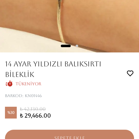
14 AYAR YILDIZLI BALIKSIRTI
BİLEKLİK
Tükeniyor
Barkod
:
KN01446
₺ 42,130.00
%
30
₺ 29,466.00
SEPETE EKLE