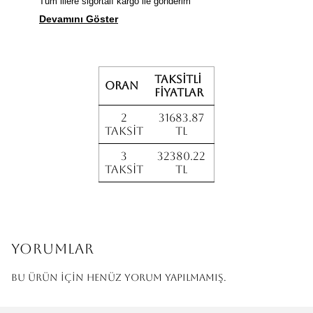
Tüm illere sigortalı kargo ile gönderim
Devamını Göster
Taksitli
Oran
fiyatlar
2
31683.87
Taksit
TL
3
32380.22
Taksit
TL
Yorumlar
Bu ürün için henüz yorum yapılmamış.