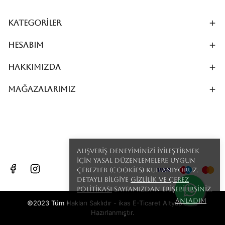
Kategoriler
Hesabım
Hakkımızda
MAĞAZALARIMIZ
Alışveriş deneyiminizi iyileştirmek
için yasal düzenlemelere uygun
çerezler (cookies) kullanıyoruz.
Detaylı bilgiye
Gizlilik ve Çerez
Politikası
sayfamızdan erişebilirsiniz.
Anladım
©2023 Tüm Hakları Saklıdır - ikas E-Ticaret
Altyapısı ile
Hazırlanmıştır.