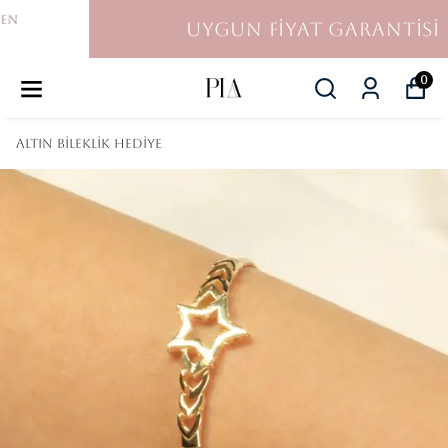
UYGUN FİYAT GARANTİSİ
0
Altın Bileklik Hediye