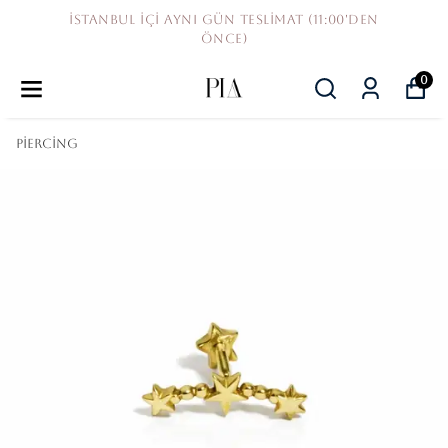
UYGUN FİYAT GARANTİSİ
0
PİERCİNG