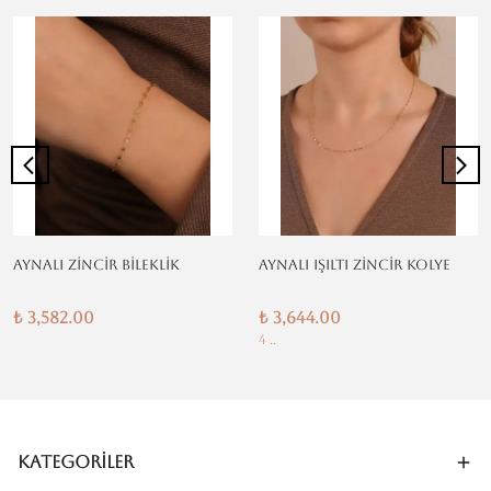
AYNALI ZİNCİR BİLEKLİK
AYNALI IŞILTI ZİNCİR KOLYE
₺ 3,582.00
₺ 3,644.00
4 ..
Kategoriler