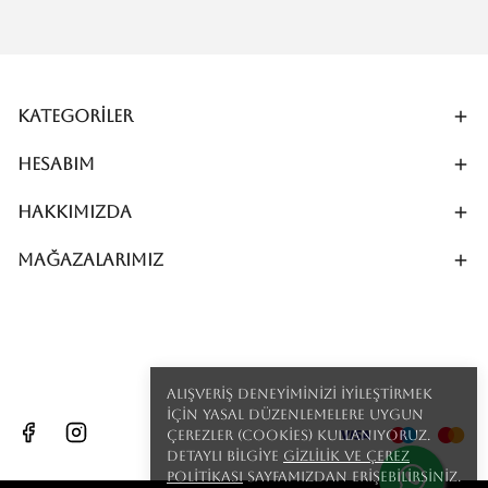
Kategoriler
Hesabım
Hakkımızda
MAĞAZALARIMIZ
Alışveriş deneyiminizi iyileştirmek
için yasal düzenlemelere uygun
çerezler (cookies) kullanıyoruz.
Detaylı bilgiye
Gizlilik ve Çerez
Politikası
sayfamızdan erişebilirsiniz.