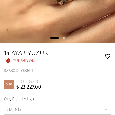
14 Ayar Yüzük
Tükeniyor
Barkod
:
YZK1611
₺ 33,234.00
%
30
₺ 23,227.00
Ölçü Seçimi
Seçiniz