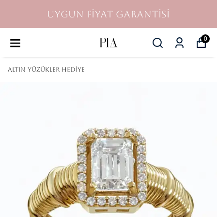
UYGUN FİYAT GARANTİSİ
0
Altın Yüzükler Hediye