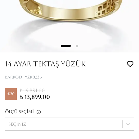
14 Ayar Tektaş Yüzük
Barkod
:
YZK0236
₺ 19,891.00
%
30
₺ 13,899.00
Ölçü Seçimi
Seçiniz