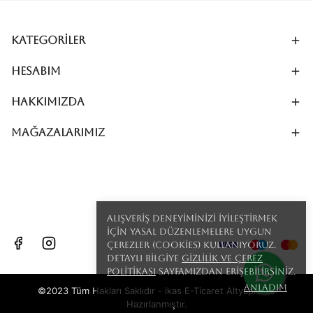
Kategoriler
Hesabım
Hakkımızda
MAĞAZALARIMIZ
Alışveriş deneyiminizi iyileştirmek
için yasal düzenlemelere uygun
çerezler (cookies) kullanıyoruz.
Detaylı bilgiye
Gizlilik ve Çerez
Politikası
sayfamızdan erişebilirsiniz.
Anladım
©2023 Tüm Hakları Saklıdır - ikas E-Ticaret
Altyapısı ile
Hazırlanmıştır.