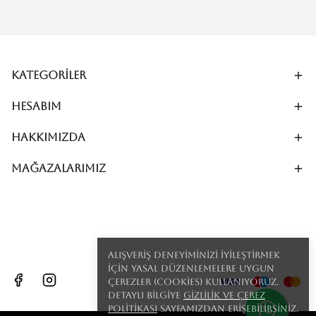
Kategoriler
Hesabım
Hakkımızda
MAĞAZALARIMIZ
Alışveriş deneyiminizi iyileştirmek
için yasal düzenlemelere uygun
çerezler (cookies) kullanıyoruz.
Detaylı bilgiye
Gizlilik ve Çerez
Politikası
sayfamızdan erişebilirsiniz.