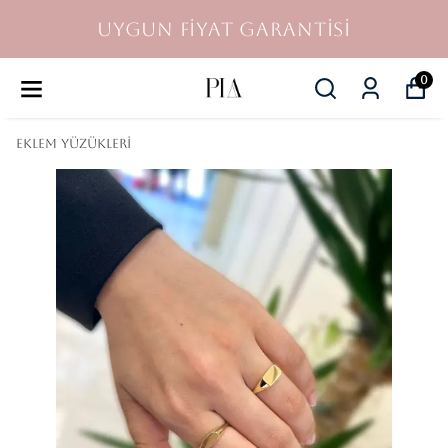
UYGUN FİYAT GARANTİSİ
0
Eklem Yüzükleri