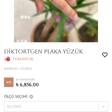
DİKTORTGEN PLAKA YÜZÜK
Tükeniyor
Barkod
:
YZ41874
₺ 7,660.00
%
10
₺ 6,856.00
Ölçü Seçimi
Seçiniz