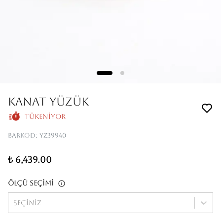
KANAT YÜZÜK
Tükeniyor
Barkod
:
YZ39940
₺ 6,439.00
Ölçü Seçimi
Seçiniz