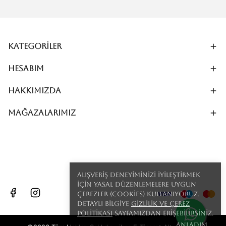
Kategoriler
Hesabım
Hakkımızda
MAĞAZALARIMIZ
Alışveriş deneyiminizi iyileştirmek
için yasal düzenlemelere uygun
çerezler (cookies) kullanıyoruz.
Detaylı bilgiye
Gizlilik ve Çerez
Politikası
sayfamızdan erişebilirsiniz.
Anladım